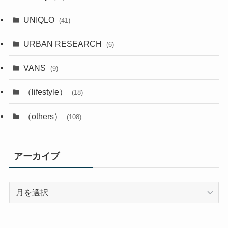
UNIQLO
(41)
URBAN RESEARCH
(6)
VANS
(9)
（lifestyle）
(18)
（others）
(108)
アーカイブ
ア
ー
カ
イ