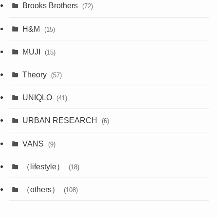
Brooks Brothers
(72)
H&M
(15)
MUJI
(15)
Theory
(57)
UNIQLO
(41)
URBAN RESEARCH
(6)
VANS
(9)
（lifestyle）
(18)
（others）
(108)