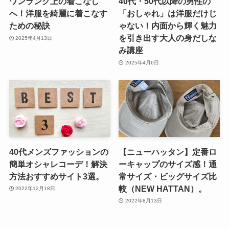
ワンランク上の着こなし
40代・50代以降の男性の
へ！洋服を綺麗に着こなす
「おしゃれ」は洋服だけじ
ための秘訣
ゃない！内面から輝く魅力
を引き出す大人の身だしな
2025年4月13日
み講座
2025年4月6日
40代メンズファッションの
【ニューハッタン】定番ロ
簡単オシャレコーデ！解決
ーキャップのサイズ感！通
方法おすすめサイト3選。
常サイズ・ビッグサイズ比
較（NEW HATTAN）。
2022年12月18日
2022年8月13日